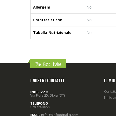
Allergeni
No
Caratteristiche
No
Tabella Nutrizionale
No
Bio Food Italia
I NOSTRI CONTATTI
IL MI
Contatt
INDIRIZZO
Via Fidia 25, Olbia (OT)
Il mio 
TELEFONO
0789 604058
EMAIL
info
@biofooditalia
.com