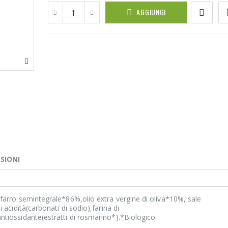
AGGIUNGI
SIONI
arro semintegrale*86%,olio extra vergine di oliva*10%, sale
 acidità(carbonati di sodio),farina di
iossidante(estratti di rosmarino*).*Biologico.