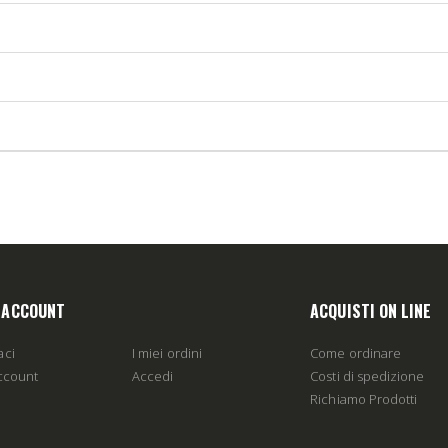
O ACCOUNT
ACQUISTI ON LINE
aci
I miei ordini
Come ordinare
account
Accedi
Costi di spedizione
Richiamo Prodotti