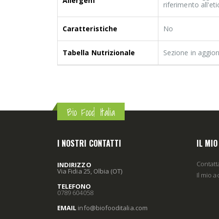
Allergeni
riferimento all'e
Caratteristiche
No
Tabella Nutrizionale
Sezione in aggio
Bio Food Italia
I NOSTRI CONTATTI
IL MI
Contatt
INDIRIZZO
Via Fidia 25, Olbia (OT)
Il mio 
TELEFONO
0789 604058
EMAIL
info
@biofooditalia
.com