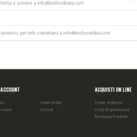
tichetta o scrivere a info@biofooditalia.com
rnamento, per info contattarci a info@biofoodolbia.com
O ACCOUNT
ACQUISTI ON LINE
aci
I miei ordini
Come ordinare
account
Accedi
Costi di spedizione
Richiamo Prodotti