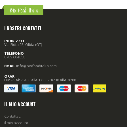
Bio Food Italia
I NOSTRI CONTATTI
INDIRIZZO
Via Fidia 25, Olbia (OT)
TELEFONO
0789 604058
EMAIL
info
@biofooditalia
.com
ORARI
Lun - Sab / 9:00 alle 13:00 - 16:30 alle 20:00
IL MIO ACCOUNT
Contattaci
Il mio account