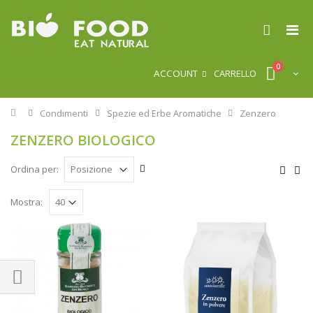
0
ACCOUNT
CARRELLO
Home
Condimenti
Spezie ed Erbe Aromatiche
Zenzero
ZENZERO BIOLOGICO
Ordina per:
Mostra: