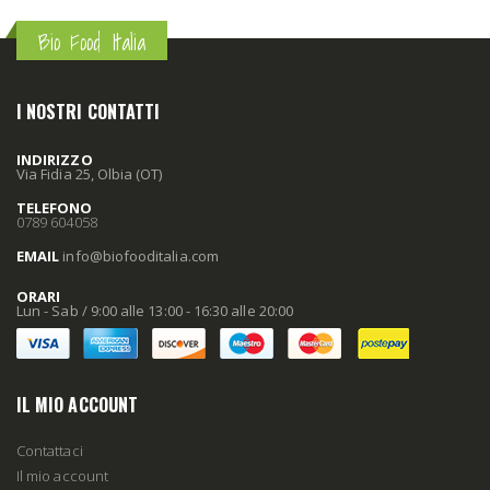
Bio Food Italia
I NOSTRI CONTATTI
INDIRIZZO
Via Fidia 25, Olbia (OT)
TELEFONO
0789 604058
EMAIL
info
@biofooditalia
.com
ORARI
Lun - Sab / 9:00 alle 13:00 - 16:30 alle 20:00
IL MIO ACCOUNT
Contattaci
Il mio account