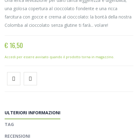
Una lenta lievitazione per darti tanta leggerezza e digeribilità;
una golosa copertura al cioccolato fondente e una ricca
farcitura con gocce e crema al cioccolato: la bontà della nostra
Colomba al cioccolato senza glutine ti farà... volare!
€ 16,50
Accedi per essere avvisato quando il prodotto torna in magazzino.
ULTERIORI INFORMAZIONI
TAG
RECENSIONI