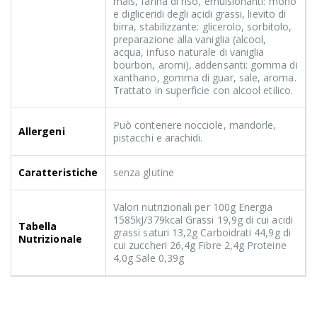
mais, farina di riso, emulsionanti: mono
e digliceridi degli acidi grassi, lievito di
birra, stabilizzante: glicerolo, sorbitolo,
preparazione alla vaniglia (alcool,
acqua, infuso naturale di vaniglia
bourbon, aromi), addensanti: gomma di
xanthano, gomma di guar, sale, aroma.
Trattato in superficie con alcool etilico.
Può contenere nocciole, mandorle,
Allergeni
pistacchi e arachidi.
Caratteristiche
senza glutine
Valori nutrizionali per 100g Energia
1585kJ/379kcal Grassi 19,9g di cui acidi
Tabella
grassi saturi 13,2g Carboidrati 44,9g di
Nutrizionale
cui zuccheri 26,4g Fibre 2,4g Proteine
4,0g Sale 0,39g