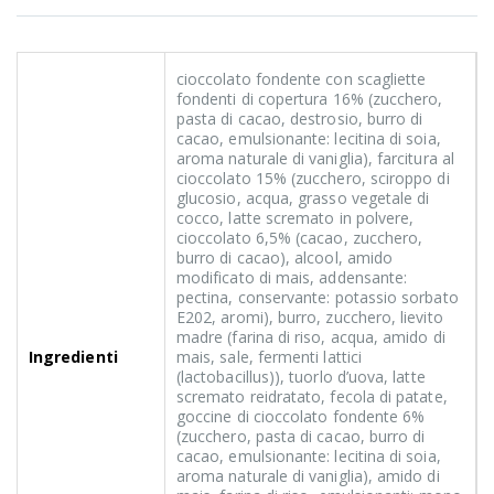
cioccolato fondente con scagliette
fondenti di copertura 16% (zucchero,
pasta di cacao, destrosio, burro di
cacao, emulsionante: lecitina di soia,
aroma naturale di vaniglia), farcitura al
cioccolato 15% (zucchero, sciroppo di
glucosio, acqua, grasso vegetale di
cocco, latte scremato in polvere,
cioccolato 6,5% (cacao, zucchero,
burro di cacao), alcool, amido
modificato di mais, addensante:
pectina, conservante: potassio sorbato
E202, aromi), burro, zucchero, lievito
madre (farina di riso, acqua, amido di
Ingredienti
mais, sale, fermenti lattici
(lactobacillus)), tuorlo d’uova, latte
scremato reidratato, fecola di patate,
goccine di cioccolato fondente 6%
(zucchero, pasta di cacao, burro di
cacao, emulsionante: lecitina di soia,
aroma naturale di vaniglia), amido di