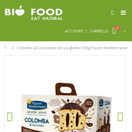
0
ACCOUNT
CARRELLO
Home
Colomba al Cioccolato senza glutine 500g Piaceri Mediterranei