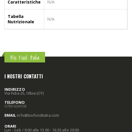
Caratteristiche
N/A
Tabella
N/A
Nutrizionale
Bio Food Italia
I NOSTRI CONTATTI
INDIRIZZO
Via Fidia 25, Olbia (OT)
TELEFONO
0789 604058
EMAIL
info
@biofooditalia
.com
ORARI
Lun - Sab / 9:00 alle 13:00 - 16:30 alle 20:00