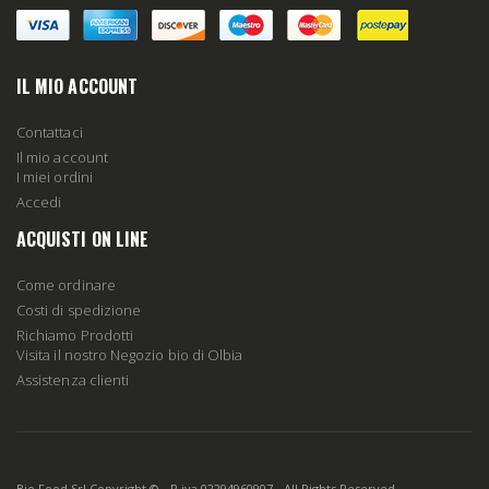
IL MIO ACCOUNT
Contattaci
Il mio account
I miei ordini
Accedi
ACQUISTI ON LINE
Come ordinare
Costi di spedizione
Richiamo Prodotti
Visita il nostro Negozio bio di Olbia
Assistenza clienti
Bio Food Srl Copyright © - P.iva 02294960907 - All Rights Reserved