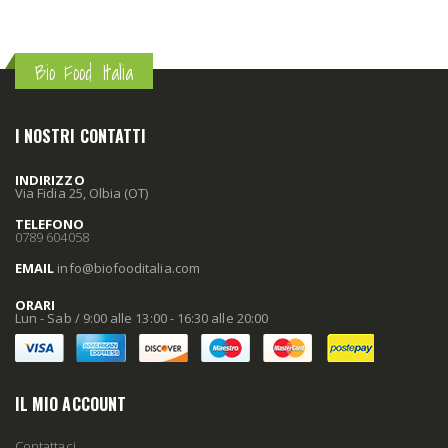
Bio Food Italia
I NOSTRI CONTATTI
INDIRIZZO
Via Fidia 25, Olbia (OT)
TELEFONO
0789 604058
EMAIL
info
@biofooditalia
.com
ORARI
Lun - Sab / 9:00 alle 13:00 - 16:30 alle 20:00
IL MIO ACCOUNT
Contattaci