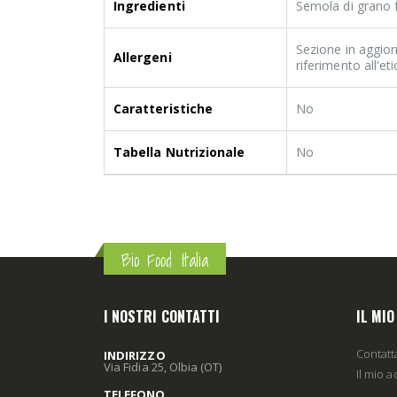
Ingredienti
Semola di grano f
Sezione in aggior
Allergeni
riferimento all'e
Caratteristiche
No
Tabella Nutrizionale
No
Bio Food Italia
I NOSTRI CONTATTI
IL MI
Contatt
INDIRIZZO
Via Fidia 25, Olbia (OT)
Il mio 
TELEFONO