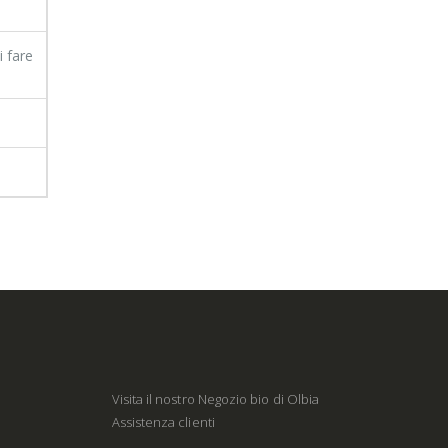
i fare
Visita il nostro Negozio bio di Olbia
Assistenza clienti