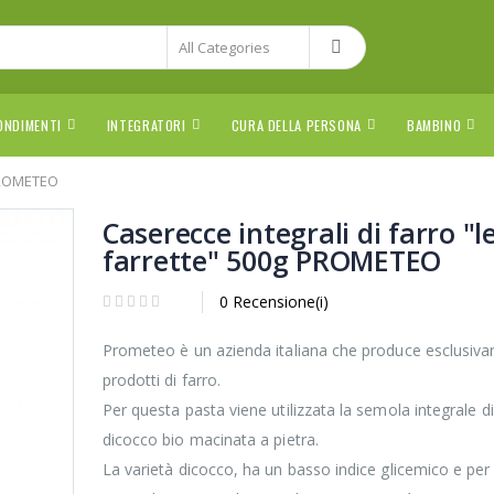
ONDIMENTI
INTEGRATORI
CURA DELLA PERSONA
BAMBINO
 PROMETEO
Caserecce integrali di farro "l
farrette" 500g PROMETEO
0 Recensione(i)
Prometeo è un azienda italiana che produce esclusiv
prodotti di farro.
Per questa pasta viene utilizzata la semola integrale di
dicocco bio macinata a pietra.
La varietà dicocco, ha un basso indice glicemico e per