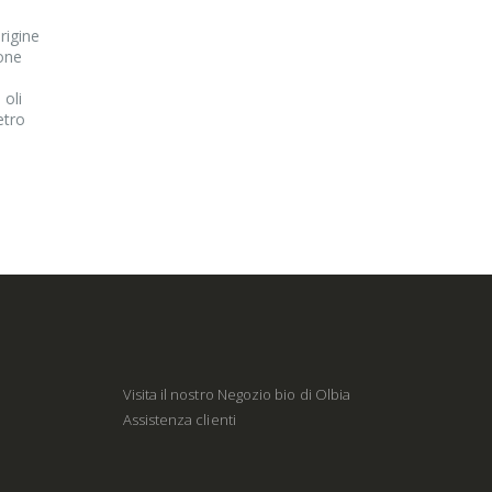
rigine
ione
 oli
etro
Visita il nostro Negozio bio di Olbia
Assistenza clienti