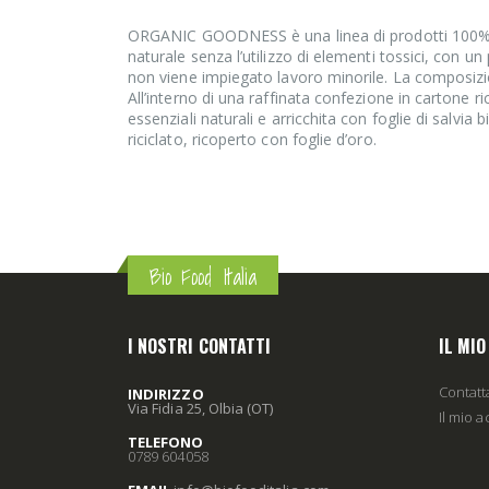
ORGANIC GOODNESS è una linea di prodotti 100% bi
naturale senza l’utilizzo di elementi tossici, con un
non viene impiegato lavoro minorile. La composizion
All’interno di una raffinata confezione in cartone ric
essenziali naturali e arricchita con foglie di salvia 
riciclato, ricoperto con foglie d’oro.
Bio Food Italia
I NOSTRI CONTATTI
IL MI
Contatt
INDIRIZZO
Via Fidia 25, Olbia (OT)
Il mio 
TELEFONO
0789 604058