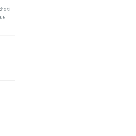
he ti
tue
.