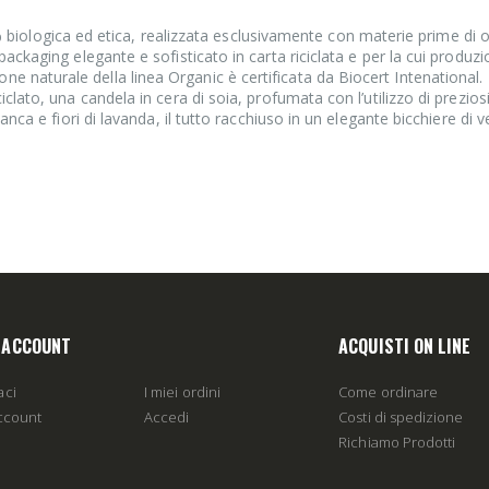
ologica ed etica, realizzata esclusivamente con materie prime di o
 packaging elegante e sofisticato in carta riciclata e per la cui produz
e naturale della linea Organic è certificata da Biocert Intenational.
iclato, una candela in cera di soia, profumata con l’utilizzo di preziosi
bianca e fiori di lavanda, il tutto racchiuso in un elegante bicchiere di v
O ACCOUNT
ACQUISTI ON LINE
aci
I miei ordini
Come ordinare
account
Accedi
Costi di spedizione
Richiamo Prodotti