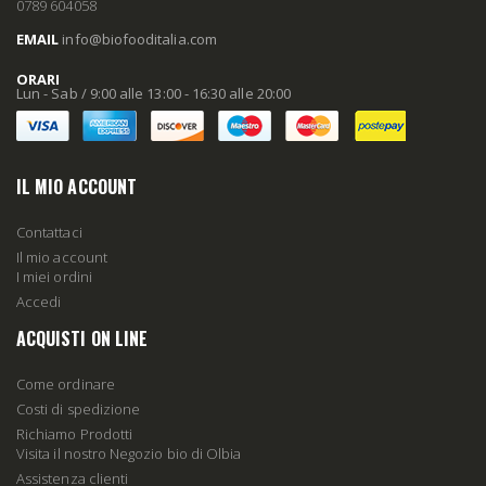
0789 604058
EMAIL
info
@biofooditalia
.com
ORARI
Lun - Sab / 9:00 alle 13:00 - 16:30 alle 20:00
IL MIO ACCOUNT
Contattaci
Il mio account
I miei ordini
Accedi
ACQUISTI ON LINE
Come ordinare
Costi di spedizione
Richiamo Prodotti
Visita il nostro Negozio bio di Olbia
Assistenza clienti