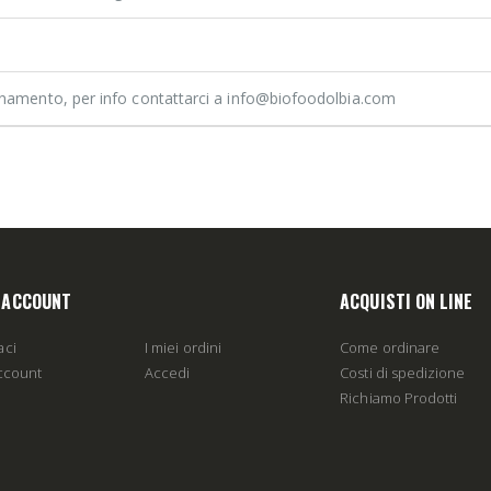
rnamento, per info contattarci a info@biofoodolbia.com
O ACCOUNT
ACQUISTI ON LINE
aci
I miei ordini
Come ordinare
account
Accedi
Costi di spedizione
Richiamo Prodotti