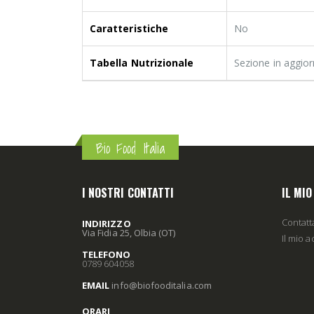
Caratteristiche
No
Tabella Nutrizionale
Sezione in aggio
Bio Food Italia
I NOSTRI CONTATTI
IL MI
Contatt
INDIRIZZO
Via Fidia 25, Olbia (OT)
Il mio 
TELEFONO
0789 604058
EMAIL
info
@biofooditalia
.com
ORARI